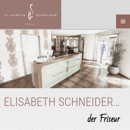
SPRINGE
ZUM
INHALT
Primär
Menü
ELISABETH SCHNEIDER…
der Friseur